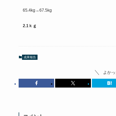
65.4kg→67.5kg
2.1ｋｇ
成果報告
よかっ